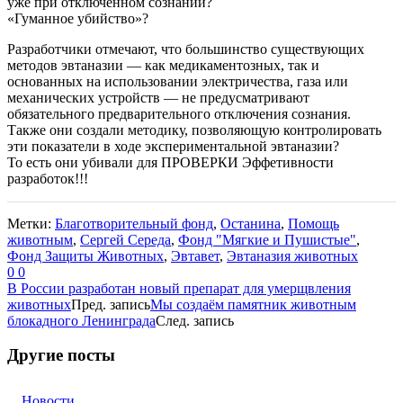
уже при отключенном сознании?
«Гуманное убийство»?
Разработчики отмечают, что большинство существующих
методов эвтаназии — как медикаментозных, так и
основанных на использовании электричества, газа или
механических устройств — не предусматривают
обязательного предварительного отключения сознания.
Также они создали методику, позволяющую контролировать
эти показатели в ходе экспериментальной эвтаназии?
То есть они убивали для ПРОВЕРКИ Эффетивности
разработок!!!
Метки:
Благотворительный фонд
,
Останина
,
Помощь
животным
,
Сергей Середа
,
Фонд "Мягкие и Пушистые"
,
Фонд Защиты Животных
,
Эвтавет
,
Эвтаназия животных
0
0
В России разработан новый препарат для умерщвления
животных
Пред. запись
Мы создаём памятник животным
блокадного Ленинграда
След. запись
Другие посты
Новости