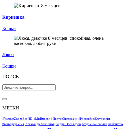
Кириешка
Кошки
Люся
Кошки
ПОИСК
МЕТКИ
#VserossZoozaEcoND
#МыВместе
#ПротивЭвтаназии
#РоссияБезЖестокости
#живодёрамнет
Александр Мясников
Андрей Невлюдов
Бездомные собаки
Бешенство