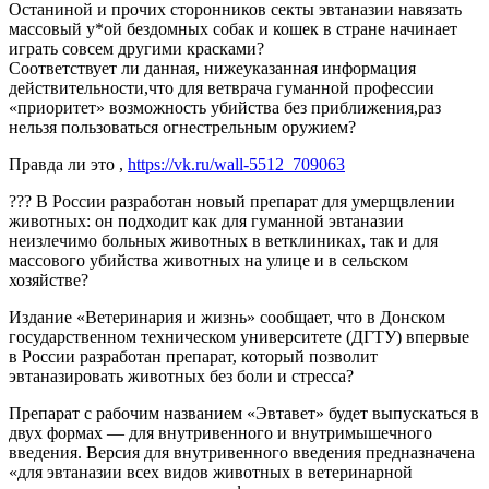
Останиной и прочих сторонников секты эвтаназии навязать
массовый у*ой бездомных собак и кошек в стране начинает
играть совсем другими красками?
Соответствует ли данная, нижеуказанная информация
действительности,что для ветврача гуманной профессии
«приоритет» возможность убийства без приближения,раз
нельзя пользоваться огнестрельным оружием?
Правда ли это ,
https://vk.ru/wall-5512_709063
??? В России разработан новый препарат для умерщвлении
животных: он подходит как для гуманной эвтаназии
неизлечимо больных животных в ветклиниках, так и для
массового убийства животных на улице и в сельском
хозяйстве?
Издание «Ветеринария и жизнь» сообщает, что в Донском
государственном техническом университете (ДГТУ) впервые
в России разработан препарат, который позволит
эвтаназировать животных без боли и стресса?
Препарат с рабочим названием «Эвтавет» будет выпускаться в
двух формах — для внутривенного и внутримышечного
введения. Версия для внутривенного введения предназначена
«для эвтаназии всех видов животных в ветеринарной