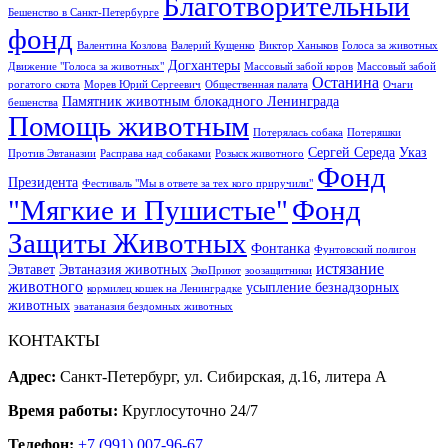
Благотворительный
Бешенство в Санкт-Петербурге
фонд
Валентина Козлова
Валерий Кущенко
Виктор Ханыков
Голоса за животных
Догхантеры
Движение "Голоса за животных"
Массовый забой коров
Массовый забой
Останина
рогатого скота
Морев Юрий Сергеевич
Общественная палата
Очаги
Памятник животным блокадного Ленинграда
бешенства
Помощь животным
Потерялась собака
Потеряшки
Сергей Середа
Указ
Против Эвтаназии
Расправа над собаками
Розыск животного
Фонд
Президента
Фестиваль "Мы в ответе за тех кого приручили"
"Мягкие и Пушистые"
Фонд
Защиты Животных
Фонтанка
Фунтовский полигон
истязание
Эвтавет
Эвтаназия животных
ЭкоПриют
зоозащитники
животного
усыпление безнадзорных
кормилец кошек на Ленинградке
животных
эватаназия бездомных животных
КОНТАКТЫ
Адрес:
Санкт-Петербург, ул. Сибирская, д.16, литера А
Время работы:
Круглосуточно 24/7
Телефон:
+7 (991) 007-96-67