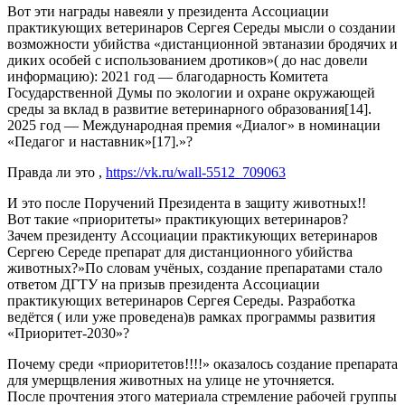
Вот эти награды навеяли у президента Ассоциации
практикующих ветеринаров Сергея Середы мысли о создании
возможности убийства «дистанционной эвтаназии бродячих и
диких особей с использованием дротиков»( до нас довели
информацию): 2021 год — благодарность Комитета
Государственной Думы по экологии и охране окружающей
среды за вклад в развитие ветеринарного образования[14].
2025 год — Международная премия «Диалог» в номинации
«Педагог и наставник»[17].»?
Правда ли это ,
https://vk.ru/wall-5512_709063
И это после Поручений Президента в защиту животных!!
Вот такие «приоритеты» практикующих ветеринаров?
Зачем президенту Ассоциации практикующих ветеринаров
Сергею Середе препарат для дистанционного убийства
животных?»По словам учёных, создание препаратами стало
ответом ДГТУ на призыв президента Ассоциации
практикующих ветеринаров Сергея Середы. Разработка
ведётся ( или уже проведена)в рамках программы развития
«Приоритет-2030»?
Почему среди «приоритетов!!!!» оказалось создание препарата
для умерщвления животных на улице не уточняется.
После прочтения этого материала стремление рабочей группы