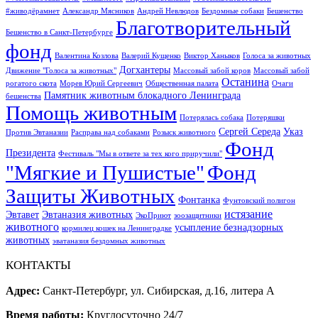
#живодёрамнет
Александр Мясников
Андрей Невлюдов
Бездомные собаки
Бешенство
Благотворительный
Бешенство в Санкт-Петербурге
фонд
Валентина Козлова
Валерий Кущенко
Виктор Ханыков
Голоса за животных
Догхантеры
Движение "Голоса за животных"
Массовый забой коров
Массовый забой
Останина
рогатого скота
Морев Юрий Сергеевич
Общественная палата
Очаги
Памятник животным блокадного Ленинграда
бешенства
Помощь животным
Потерялась собака
Потеряшки
Сергей Середа
Указ
Против Эвтаназии
Расправа над собаками
Розыск животного
Фонд
Президента
Фестиваль "Мы в ответе за тех кого приручили"
"Мягкие и Пушистые"
Фонд
Защиты Животных
Фонтанка
Фунтовский полигон
истязание
Эвтавет
Эвтаназия животных
ЭкоПриют
зоозащитники
животного
усыпление безнадзорных
кормилец кошек на Ленинградке
животных
эватаназия бездомных животных
КОНТАКТЫ
Адрес:
Санкт-Петербург, ул. Сибирская, д.16, литера А
Время работы:
Круглосуточно 24/7