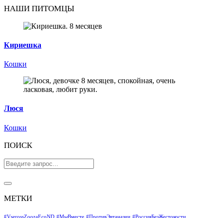
НАШИ ПИТОМЦЫ
Кириешка
Кошки
Люся
Кошки
ПОИСК
МЕТКИ
#VserossZoozaEcoND
#МыВместе
#ПротивЭвтаназии
#РоссияБезЖестокости